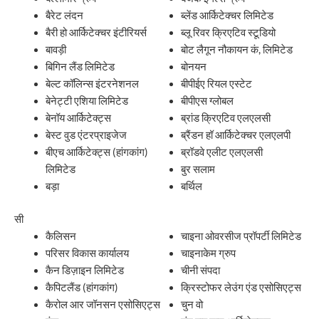
बैरेट लंदन
ब्लेंड आर्किटेक्चर लिमिटेड
बैरी हो आर्किटेक्चर इंटीरियर्स
ब्लू रिवर क्रिएटिव स्टूडियो
बावड़ी
बोट लैगून नौकायन कं, लिमिटेड
बिगिन लैंड लिमिटेड
बोनयन
बेल्ट कॉलिन्स इंटरनेशनल
बीपीईए रियल एस्टेट
बेनेट्टी एशिया लिमिटेड
बीपीएस ग्लोबल
बेनॉय आर्किटेक्ट्स
ब्रांड क्रिएटिव एलएलसी
बेस्ट वुड एंटरप्राइजेज
ब्रैंडन हॉ आर्किटेक्चर एलएलपी
बीएच आर्किटेक्ट्स (हांगकांग)
ब्रॉडवे एलीट एलएलसी
लिमिटेड
बुर सलाम
बड़ा
बर्थिल
सी
कैलिसन
चाइना ओवरसीज प्रॉपर्टी लिमिटेड
परिसर विकास कार्यालय
चाइनाकेम ग्रुप
कैन डिज़ाइन लिमिटेड
चीनी संपदा
कैपिटलैंड (हांगकांग)
क्रिस्टोफर लेउंग एंड एसोसिएट्स
कैरोल आर जॉनसन एसोसिएट्स
चुन वो