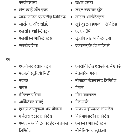
प्रयोगशाला
उधार पट्टा
लैन क्वाई फोंग ग्रुप
लंदन स्क्वायर यूके
लांडा ग्लोबल प्रॉपर्टीज़ लिमिटेड
लोटस आर्किटेक्ट्स
लार्सन ए. और सी.ई.
लुई वुइटन हांगकांग लिमिटेड
एलसीके आर्किटेक्ट्स
एलएस3पी
एलसीएल आर्किटेक्ट्स
लू तांग लाई आर्किटेक्ट्स
एलडी एशिया
एलडब्ल्यूके एंड पार्टनर्स
एम
एम.मोजर एसोसिएट्स
एमसीसी लैंड एसडीएन. बीएचडी
मकाओ स्टूडियो सिटी
मैकवॉरेन ग्रुप
मकाउ
मीयाहता डेवलपमेंट लिमिटेड
पागल
मेरास
मैडिसन एशिया
मीरा महासागर
आर्किटेक्ट बनाएं
मेटाआर्क
एमएपी वास्तुकला और योजना
मिनराव होल्डिंग्स लिमिटेड
मार्वलस स्टार लिमिटेड
मिरियामंडटॉम लिमिटेड
एमएएस आर्किटेक्चर इंटरनेशनल
एमएलए आर्किटेक्ट्स
लिमिटेड
मोसेसियन वास्तुकला