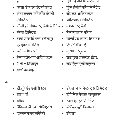
इंक.
चुंग वाह नान आर्किटेक्ट्स
कासा डिजाइन इंटरनेशनल
चुंग्स इंजीनियरिंग लिमिटेड
सेंट्रलकॉन प्रॉपर्टीज़ कंपनी
सीएल3 आर्किटेक्ट्स
लिमिटेड
कोडिज़ाइन लिमिटेड
सीजी इनिशियल स्टूडियो लिमिटेड
कम्पास स्टूडियो
चैनल लिमिटेड
निर्माण उद्योग परिषद
चांगी एयरपोर्ट ग्रुप (सिंगापुर)
कॉर्न्स एंड कंपनी, लिमिटेड
प्राइवेट लिमिटेड
टिप्पणियाँ बनाएँ
चेउंग काँग संपत्ति
क्रोम वास्तुकला
चेउंग कोंग-यंग आर्किटेक्ट्स
साइप्रस कंसल्टेंट इंटर.
CHIH डिजाइन
सीवाईएस एसोसिएट्स
बच्चों का शहर
डी
डी.ह्युंग एंड एसोसिएट्स
डीएलएन आर्किटेक्ट्स लिमिटेड
दादा भाई
डोमिनिक पेरौल्ट वास्तुकला
दमैक
डबल ब्राइट लिमिटेड
डैनियल ची एंड एसोसिएट्स
डीपीडब्ल्यूटी डिजाइन
दारुस्साफ़का सेमियेती
डीएसए