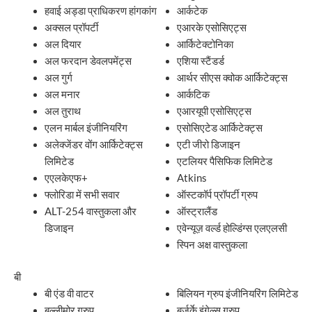
हवाई अड्डा प्राधिकरण हांगकांग
आर्कटेक
अक्सल प्रॉपर्टी
एआरके एसोसिएट्स
अल दियार
आर्किटेक्टोनिका
अल फरदान डेवलपमेंट्स
एशिया स्टैंडर्ड
अल गुर्ग
आर्थर सीएस क्वोक आर्किटेक्ट्स
अल मनार
आर्कटिक
अल तुराथ
एआरयूपी एसोसिएट्स
एलन मार्बल इंजीनियरिंग
एसोसिएटेड आर्किटेक्ट्स
अलेक्जेंडर वोंग आर्किटेक्ट्स
एटी जीरो डिजाइन
लिमिटेड
एटलियर पैसिफिक लिमिटेड
एएलकेएफ+
Atkins
फ्लोरिडा में सभी सवार
ऑस्टकॉर्प प्रॉपर्टी ग्रुप
ALT-254 वास्तुकला और
ऑस्ट्रालैंड
डिजाइन
एवेन्यूज़ वर्ल्ड होल्डिंग्स एलएलसी
स्पिन अक्ष वास्तुकला
बी
बी एंड वी वाटर
बिलियन ग्रुप इंजीनियरिंग लिमिटेड
बल्लीमोर ग्रुप
बर्जर्के इंगेल्स ग्रुप