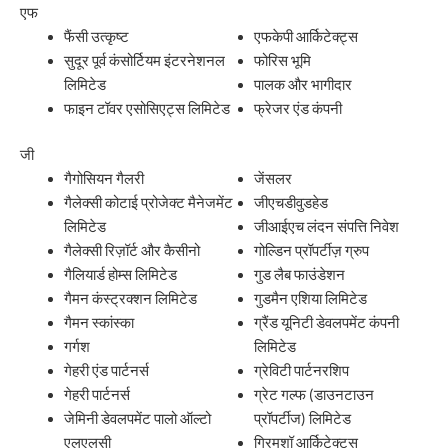
एफ
फैंसी उत्कृष्ट
एफकेपी आर्किटेक्ट्स
सुदूर पूर्व कंसोर्टियम इंटरनेशनल
फोरिस भूमि
लिमिटेड
पालक और भागीदार
फाइन टॉवर एसोसिएट्स लिमिटेड
फ्रेजर एंड कंपनी
जी
गैगोसियन गैलरी
जेंसलर
गैलेक्सी कोटाई प्रोजेक्ट मैनेजमेंट
जीएचडीवुडहेड
लिमिटेड
जीआईएच लंदन संपत्ति निवेश
गैलेक्सी रिज़ॉर्ट और कैसीनो
गोल्डिन प्रॉपर्टीज़ ग्रुप
गैलियार्ड होम्स लिमिटेड
गुड लैब फाउंडेशन
गैमन कंस्ट्रक्शन लिमिटेड
गुडमैन एशिया लिमिटेड
गैमन स्कांस्का
ग्रैंड यूनिटी डेवलपमेंट कंपनी
गर्गश
लिमिटेड
गेहरी एंड पार्टनर्स
ग्रेविटी पार्टनरशिप
गेहरी पार्टनर्स
ग्रेट गल्फ (डाउनटाउन
जेमिनी डेवलपमेंट पालो ऑल्टो
प्रॉपर्टीज) लिमिटेड
एलएलसी
ग्रिमशॉ आर्किटेक्ट्स