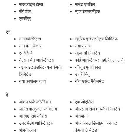
मास्टराइज़ होम्स
माउंट एनविल
मौगे इंक.
म्यूज़ डेवलपमेंट्स
एमसीएए
एन
नागाकॉन्सेप्ट्स
न्यू रिच इन्वेस्टमेंट्स लिमिटेड
नान फंग विकास
नया संसार
एनबीबीजे
न्यूज-डी लिमिटेड
नेल्सन चेन आर्किटेक्ट्स
कोई आर्किटेक्चर नहीं, पीएलएलसी
न्यू ब्राइट इंडस्ट्रियल कंपनी
नॉरवुड पुनर्विकास
लिमिटेड
उत्तरी बिंदु
नया कार्यालय कार्य
नोवा एसेट मैनेजमेंट
हे
ओशन पार्क कॉर्पोरेशन
एक ओएसिस
ललित वास्तुकला कार्यालय
ऑप्टिमम सेज (एचके) लिमिटेड
ओएमए_राम कोहास
ओक्याना
उमर येउंग आर्किटेक्ट्स
ओरिजिनल डिज़ाइन अनकट
ओमनीप्लान
कंपनी लिमिटेड