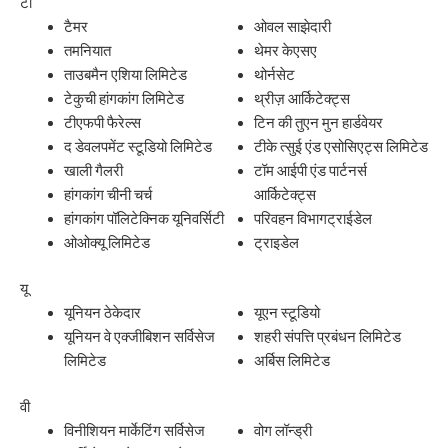
टी
टैमर
ओवल साझेदारी
तमनियात
थेमर केएसए
ताउबमैन एशिया लिमिटेड
थोर्नसेट
टेकुची हांगकांग लिमिटेड
थ्रीज़ आर्किटेक्ट्स
टीएफपी फैरेल्स
टिन की तुएन मुन हार्डवेयर
द डेवलपमेंट स्टूडियो लिमिटेड
टीके त्सुई एंड एसोसिएट्स लिमिटेड
खाली गैलरी
टॉम आईपी एंड पार्टनर्स
हांगकांग चीनी चर्च
आर्किटेक्ट्स
हांगकांग पॉलिटेक्निक यूनिवर्सिटी
परिवहन विभागट्राईडेल
ओओक्यू लिमिटेड
ट्राइडेल
यू
यूनियन ठेकेदार
यूएन स्टूडियो
यूनियन वे एक्जीबिशन सर्विसेज
शहरी संपत्ति प्रबंधन लिमिटेड
लिमिटेड
अर्बिस लिमिटेड
वी
विनीशियन मार्केटिंग सर्विसेज
वोग लॉन्ड्री