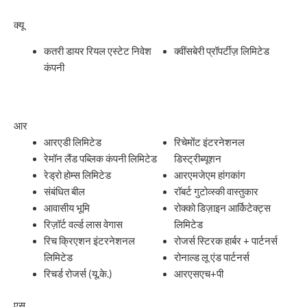
क्यू
कतरी डायर रियल एस्टेट निवेश
क्वींसबेरी प्रॉपर्टीज़ लिमिटेड
कंपनी
आर
आरएडी लिमिटेड
रिचेमोंट इंटरनेशनल
रेमॉन लैंड पब्लिक कंपनी लिमिटेड
डिस्ट्रीब्यूशन
रेड्रो होम्स लिमिटेड
आरएमजेएम हांगकांग
संबंधित बील
रॉबर्ट गुटोव्स्की वास्तुकार
आवासीय भूमि
रोक्को डिज़ाइन आर्किटेक्ट्स
रिज़ॉर्ट वर्ल्ड लास वेगास
लिमिटेड
रिच क्रिएशन इंटरनेशनल
रोजर्स स्टिरक हार्बर + पार्टनर्स
लिमिटेड
रोनाल्ड लू एंड पार्टनर्स
रिचर्ड रोजर्स (यू.के.)
आरएसएच+पी
एस