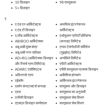
10 डिज़ाइन
98 वास्तुकला
5+ डिज़ाइन
ए
ए एंड एन आर्किटेक्ट्स
अमासिया इंटरनेशनल
ए एंड टी डिजाइन
आर्किटेक्ट्स
ए.लीड आर्किटेक्ट्स
एओयुआन प्रॉपर्टी होल्डिंग्स
ABIBOO आर्किटेक्चर
(कनाडा) लिमिटेड
अबू धाबी मुक्त क्षेत्र
एप्पल टेक्नोलॉजी सर्विसेज
अबू धाबी नगर पालिका
(गुइझोउ) लिमिटेड
AD+RG (आर्किटेक्चर डिजाइन
अप्पोविले लिमिटेड
और रिसर्च ग्रुप लिमिटेड)
एपीटी आर्किटेक्ट्स
ADARC एसोसिएट्स
एपीवी वास्तुकला प्रकाश डिजाइन
अदिरानसे ग्रुप
आर्केशिया हांगकांग
एईकॉम
आर्किप्लस इंटरनेशनल
एकॉन कंस्ट्रक्टर्स कनाडा
वास्तुकार और डिजाइन
एदस
वास्तुकला का अनुयायी
एजीसी डिजाइन
वास्तुकला सेवा विभाग
एएचएल डिजाइन कार्यशाला
वास्तुकला सेवा विभाग