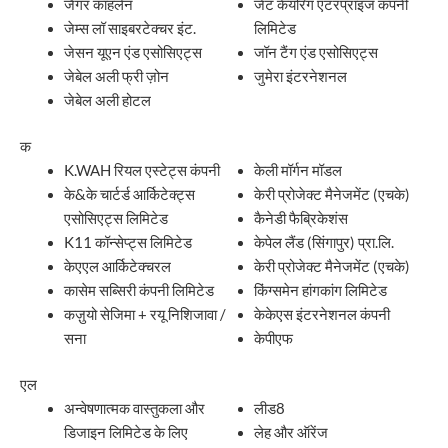
जैगर काहलेन
जेट केयरिंग एंटरप्राइज कंपनी
जेम्स लॉ साइबरटेक्चर इंट.
लिमिटेड
जेसन यूएन एंड एसोसिएट्स
जॉन टैंग एंड एसोसिएट्स
जेबेल अली फ्री ज़ोन
जुमेरा इंटरनेशनल
जेबेल अली होटल
क
K.WAH रियल एस्टेट्स कंपनी
केली मॉर्गन मॉडल
के&के चार्टर्ड आर्किटेक्ट्स
केरी प्रोजेक्ट मैनेजमेंट (एचके)
एसोसिएट्स लिमिटेड
कैनेडी फैब्रिकेशंस
K11 कॉन्सेप्ट्स लिमिटेड
केपेल लैंड (सिंगापुर) प्रा.लि.
केएएल आर्किटेक्चरल
केरी प्रोजेक्ट मैनेजमेंट (एचके)
कासेम सब्सिरी कंपनी लिमिटेड
किंग्समेन हांगकांग लिमिटेड
कज़ुयो सेजिमा + रयू निशिजावा /
केकेएस इंटरनेशनल कंपनी
सना
केपीएफ
एल
अन्वेषणात्मक वास्तुकला और
लीड8
डिजाइन लिमिटेड के लिए
लेह और ऑरेंज