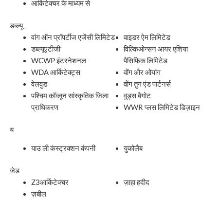
आर्किटेक्चर के माध्यम से
डब्ल्यू
वांग ऑन प्रॉपर्टीज एजेंसी लिमिटेड
वाइडर ऐम लिमिटेड
डब्ल्यूएटीजी
विल्किओन्सन आयर एशिया
WCWP इंटरनेशनल
पैसिफिक लिमिटेड
WDA आर्किटेक्ट्स
वोंग और ओयांग
वेलवुड
वोंग तुंग एंड पार्टनर्स
पश्चिम कॉव्लून सांस्कृतिक जिला
वुड्स बैगोट
प्राधिकरण
WWR प्लस लिमिटेड डिज़ाइन
य
याउ ली कंस्ट्रक्शन कंपनी
युकोलैब
जेड
Z3आर्किटेक्चर
ज़ाहा हदीद
ज़बील