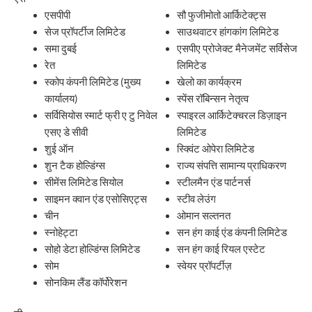
एसपीपी
सौ फुजीमोतो आर्किटेक्ट्स
सेज प्रॉपर्टीज लिमिटेड
साउथवाटर हांगकांग लिमिटेड
समा दुबई
एसपीए प्रोजेक्ट मैनेजमेंट सर्विसेज
रेत
लिमिटेड
स्कोप कंपनी लिमिटेड (मुख्य
खेलो का कार्यक्रम
कार्यालय)
स्पेंस रॉबिन्सन नेतृत्व
सर्विसियोस स्मार्ट फ्री ए टु निवेल
स्पाइरल आर्किटेक्चरल डिज़ाइन
एसए डे सीवी
लिमिटेड
शुई ऑन
स्क्विंट ओपेरा लिमिटेड
शुन टैक होल्डिंग्स
राज्य संपत्ति सामान्य प्राधिकरण
सीमेंस लिमिटेड सियोल
स्टीलमैन एंड पार्टनर्स
साइमन क्वान एंड एसोसिएट्स
स्टीव लेउंग
चीन
ओमान सल्तनत
स्नोहेट्टा
सन हंग काई एंड कंपनी लिमिटेड
सोहो डेटा होल्डिंग्स लिमिटेड
सन हंग काई रियल एस्टेट
सोम
स्वेयर प्रॉपर्टीज़
सोनकिम लैंड कॉर्पोरेशन