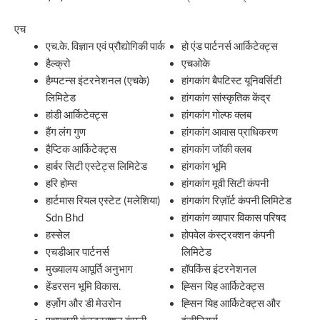
एच
एच.के. विज्ञान एवं प्रौद्योगिकी पार्क
हो एंड पार्टनर्स आर्किटेक्ट्स
हैल्क्रो
एचओके
हैम्पटन्स इंटरनेशनल (एचके)
हांगकांग बैपटिस्ट यूनिवर्सिटी
लिमिटेड
हांगकांग सांस्कृतिक केंद्र
हांडी आर्किटेक्ट्स
हांगकांग गोल्फ क्लब
हैंग लंग गुण
हांगकांग आवास प्राधिकरण
हैप्टिक आर्किटेक्ट्स
हांगकांग जॉकी क्लब
हार्बर सिटी एस्टेट्स लिमिटेड
हांगकांग भूमि
हरि होम्स
हांगकांग मूवी सिटी कंपनी
हार्टमास रियल एस्टेट (मलेशिया)
हांगकांग रिज़ॉर्ट कंपनी लिमिटेड
Sdn Bhd
हांगकांग व्यापार विकास परिषद
हस्सेल
होपवेल कंस्ट्रक्शन कंपनी
एचडीआर पार्टनर्स
लिमिटेड
मुख्यालय आपूर्ति अनुभाग
हॉपकिंस इंटरनेशनल
हेंडरसन भूमि विकास.
ह्सिन यिह आर्किटेक्ट्स
हर्ज़ोग और डी मेउरोन
ह्सिन यिह आर्किटेक्ट्स और