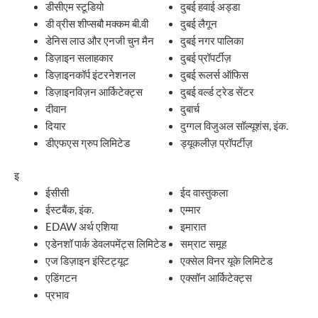
डीसीएम स्टूडियो
दुबई हवाई अड्डा
डी व्रीस शीप्सबौ मक्कम बी.वी
दुबई लैगून
डेनिस लाउ और एनजी चुन मैन
दुबई नगर पालिका
डिज़ाइन सलाहकार
दुबई प्रॉपर्टीज़
डिज़ाइनकॉर्प इंटरनेशनल
दुबई रूलर्स ऑफिस
डिज़ाइनविज़न आर्किटेक्ट्स
दुबई वर्ल्ड ट्रेड सेंटर
दीवान
दुबार्च
दियार
दुग्गल विजुअल सॉल्यूशंस, इंक.
डीएफएस ग्रुप लिमिटेड
ड्यूकलीज़ प्रॉपर्टीज़
इ
ईसीसी
ईद वास्तुकला
ईस्टबैंक, इंक.
एम्मार
EDAW अर्थ एशिया
इमारात
एडेनशॉ पार्क डेवलपमेंट्स लिमिटेड
सम्राट समूह
एज डिज़ाइन इंस्टिट्यूट
एक्सेल विनर यूके लिमिटेड
एडिंगटन
एक्सॉन आर्किटेक्ट्स
प्रभाव