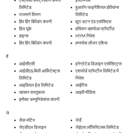
एचएचसी कंस्ट्रक्शन कंपनी
इंजीनियर्स
लिमिटेड
हुआरोंग फाइनेंशियल होल्डिंग्स
राजमार्ग विभाग
लिमिटेड
हिप हिंग बिल्डिंग कंपनी
ह्यूग डटन एंड एसोसिएस
हिल यूके
हचिंसन व्हाम्पोआ प्रॉपर्टीज़
हाइन्स
HYM निवेश
हिप हिंग बिल्डिंग कंपनी
ह्य्स्पोस लीजर एशिया
मैं
आईसीएसी
इनेग्रेटेड डिज़ाइन एसोसिएट्स
आईडीए&बिली आर्किटेक्ट्स
एशफोर्ड प्रॉपर्टीज लिमिटेड में
लिमिटेड
निवेश
आइडियल ईज़ लिमिटेड
आईरिस
पहचान वास्तुकला
आइवी मीडिया
इम्पैक्ट कम्युनिकेशंस कंपनी
जे
जैक मॉर्टन
जेर्डे
जेएडीएल डिजाइन
जेईएस लॉजिस्टिक्स लिमिटेड