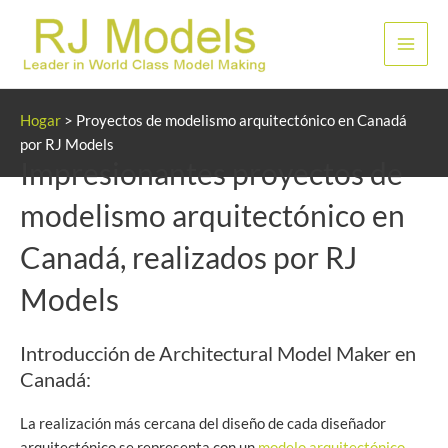
Ir
al
Men
contenido
princ
Hogar
>
Proyectos de modelismo arquitectónico en Canadá
por RJ Models
Impresionantes proyectos de
modelismo arquitectónico en
Canadá, realizados por RJ
Models
Introducción de Architectural Model Maker en
Canadá:
La realización más cercana del diseño de cada diseñador
arquitectónico se representa con un
modelo arquitectónico
.