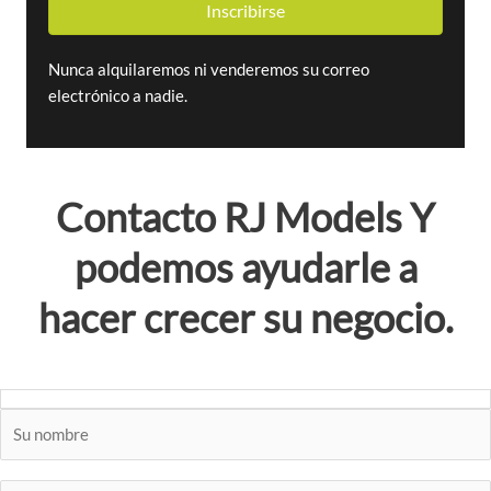
Inscribirse
i
r
e
Nunca alquilaremos ni venderemos su correo
c
electrónico a nadie.
c
i
ó
n
Contacto
RJ Models
Y
d
e
podemos ayudarle a
c
o
hacer crecer su negocio.
r
r
e
o
e
l
e