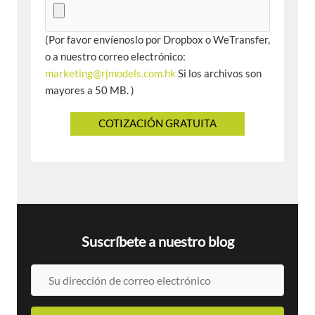
(Por favor envíenoslo por Dropbox o WeTransfer,
o a nuestro correo electrónico:
marketing@rjmodels.com.hk
Si los archivos son
mayores a 50 MB. )
Suscríbete a nuestro blog
S
u
d