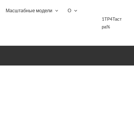
Масштабные модели
О
1TP4Таст
ра%