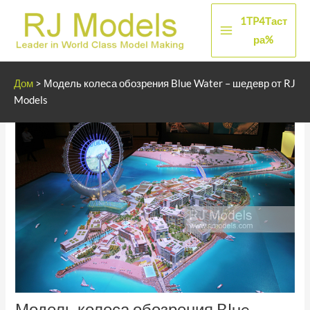
Перейти
1TP4Таст
к
Главное
ра%
содержанию
меню
Дом
>
Модель колеса обозрения Blue Water – шедевр от RJ
Models
Модель колеса обозрения Blue