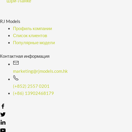
Шри-Ланке
е
с
RJ Models
Профиль компании
Список клиентов
Популярные модели
Контактная информация
marketing@rjmodels.com.hk
(+852) 2557 0201
(+86) 13902468179