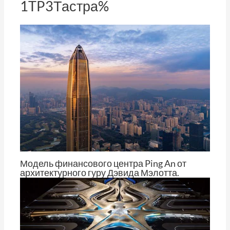
1TP3Тастра%
в
и
т
ь
Модель финансового центра Ping An от
архитектурного гуру Дэвида Мэлотта.
От
Том Ченг