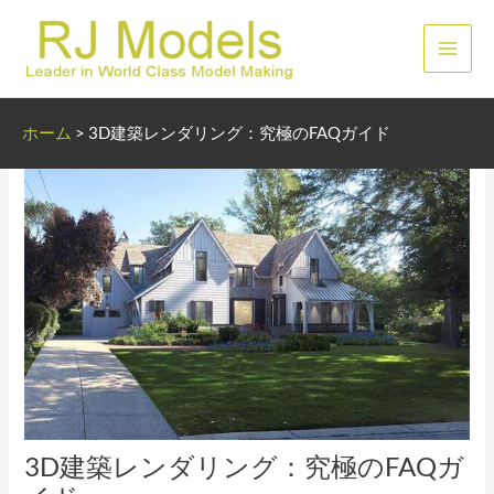
内
容
メ
を
ス
イ
キ
ホーム
>
3D建築レンダリング：究極のFAQガイド
ッ
ン
プ
メ
ニ
ュ
ー
3D建築レンダリング：究極のFAQガ