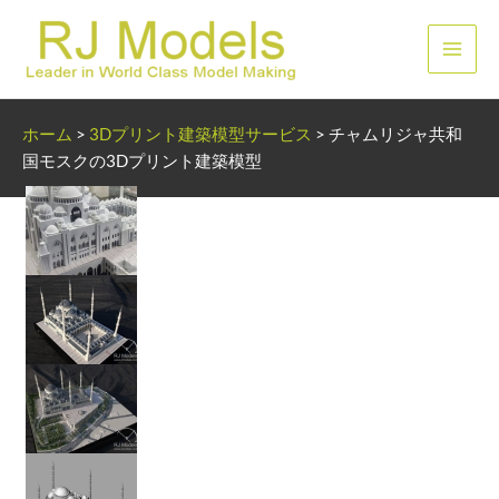
内
容
メ
を
ス
イ
キ
ホーム
>
3Dプリント建築模型サービス
>
チャムリジャ共和
ッ
ン
国モスクの3Dプリント建築模型
プ
メ
ニ
ュ
ー