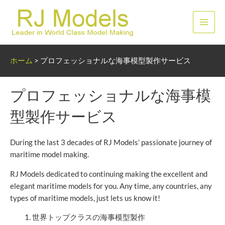
内
容
メ
を
ス
イ
キ
ホーム
>
プロフェッショナルな海事模型製作サービス
ッ
ン
プ
メ
プロフェッショナルな海事模
ニ
型製作サービス
ュ
During the last 3 decades of RJ Models’ passionate journey of
ー
maritime model making.
RJ Models dedicated to continuing making the excellent and
elegant maritime models for you. Any time, any countries, any
types of maritime models, just lets us know it!
世界トップクラスの海事模型製作