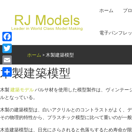
内
ホーム
プ
容
を
ス
電子パンフレ
キ
ッ
Facebook
プ
ホーム
>
木製建築模型
Twitter
木製建築模型
Email
共
木製
建築モデル
バルサ材を使用した模型製作は、ヴィンテー
有
ルとなっている。
木製の建築模型は、白いアクリルとのコントラストがよく、デ
その物理的特性から、プラスチック模型に比べて重いのが一般
木造建築模型は、日光にさらされると色落ちするため寿命が限