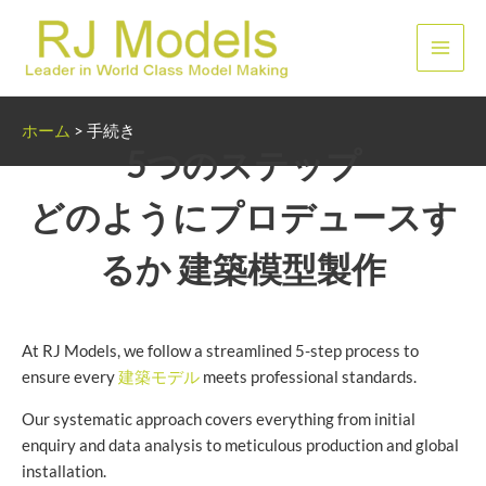
内
容
メ
を
ス
イ
キ
ホーム
>
手続き
ッ
ン
5つのステップ
プ
メ
どのようにプロデュースす
ニ
るか
建築模型製作
ュ
ー
At RJ Models, we follow a streamlined 5-step process to
ensure every
建築モデル
meets professional standards.
Our systematic approach covers everything from initial
enquiry and data analysis to meticulous production and global
installation.