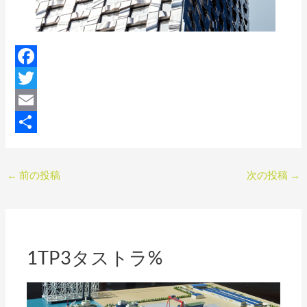
F
a
T
c
w
E
e
i
m
共
b
t
a
有
←
前の投稿
次の投稿
→
o
t
i
o
e
l
k
r
1TP3タストラ%