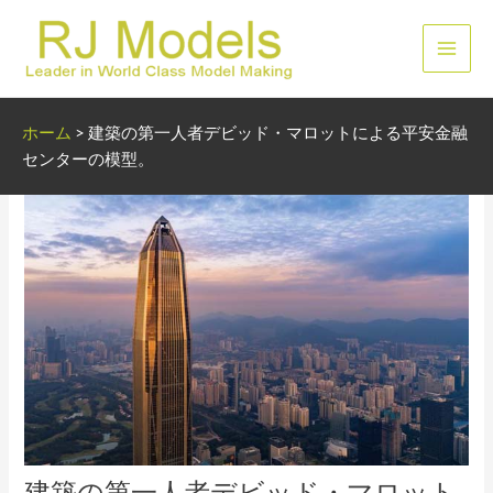
内
容
メ
を
ス
イ
キ
ホーム
>
建築の第一人者デビッド・マロットによる平安金融
ッ
ン
センターの模型。
プ
メ
ニ
ュ
ー
建築の第一人者デビッド・マロット