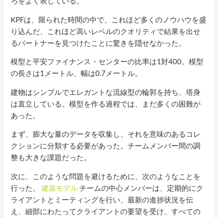
ろをよく表している。
KPFは、限られた時間の中で、これほど多くのノウハウを盛
り込んだ、これほど高いレベルのクオリティで結果を出せ
るパートナーを見つけたことに驚きを隠せなかった。
模型と平安ファイナンス・センターの比率は1対400。模型
の長さは1メートル、幅は0.7メートル。
建物はシンプルでエレガントな流線型の輪郭を持ち、塔身
は直立している。模型を作る過程では、まだ多くの困難が
あった。
まず、膨大な量のデータを収集し、それを意味のあるコレ
クションに分類する必要があった。チームメンバー間の調
整も大きな課題だった。
次に、このような問題を避けるために、次のようなことを
行った。
建築モデル
チームの中心メンバーは、定期的にク
ライアントとミーティングを行い、最新の進捗状況を伝
え、細部にわたってクライアントの要望を受け、すべての