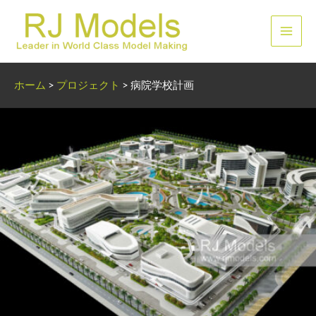
内
容
メ
を
ス
イ
キ
ホーム
>
プロジェクト
>
病院学校計画
ッ
ン
プ
メ
ニ
ュ
ー