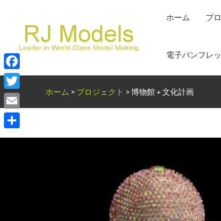
内
ホーム
プ
容
を
ス
電子パンフレ
キ
ッ
Facebook
プ
ホーム
>
プロジェクト
>
博物館 + 文化計画
Twitter
Email
共
有