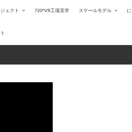
ロジェクト
720°VR工場見学
スケールモデル
に
ット