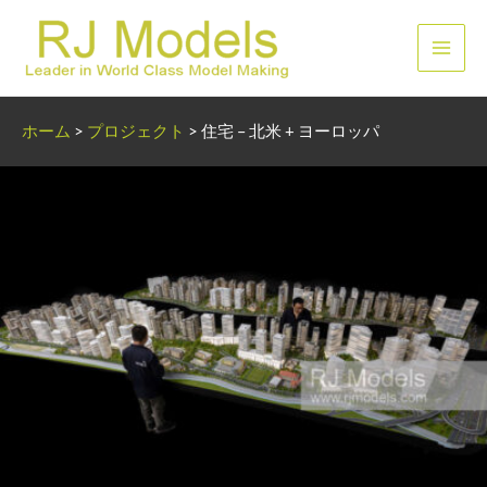
内
容
メ
を
ス
イ
キ
ホーム
>
プロジェクト
>
住宅 – 北米 + ヨーロッパ
ッ
ン
プ
メ
ニ
ュ
ー