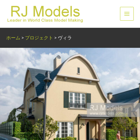
内
容
メ
を
ス
イ
キ
ホーム
>
プロジェクト
>
ヴィラ
ッ
ン
プ
メ
ニ
ュ
ー