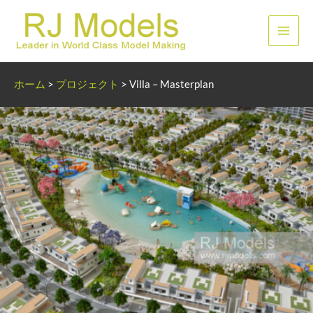
内
容
メ
を
ス
イ
キ
ホーム
>
プロジェクト
>
Villa – Masterplan
ッ
ン
プ
メ
ニ
ュ
ー