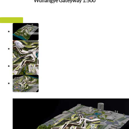
Wuliangye Gateyway 1:500