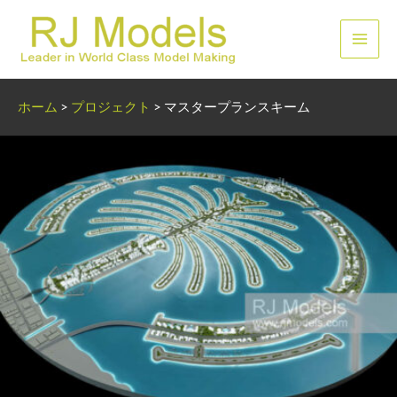
内
容
メ
を
ス
イ
キ
ホーム
>
プロジェクト
>
マスタープランスキーム
ッ
ン
プ
メ
ニ
ュ
ー