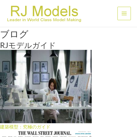
内
容
メ
を
ス
イ
ブログ
キ
ッ
ン
RJモデルガイド
プ
メ
ニ
ュ
ー
建築模型：究極のガイド