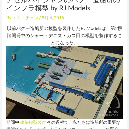
インフラ模型 by RJ Models
By
トム・チェン
/
8月 4, 2015
以前バクー造船所の模型を製作したRJ Modelsは、第2段
階開発中のシャー・デニズ・ガス田の模型を製作するこ
とになった。
期間中
建築模型製作
その過程で、私たちは造船所の重要な