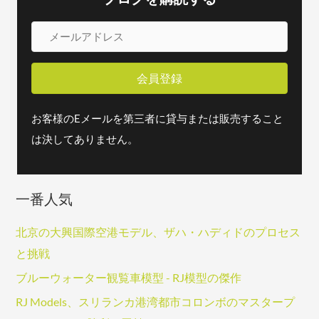
メ
ー
ル
会員登録
ア
ド
お客様のEメールを第三者に貸与または販売すること
レ
は決してありません。
ス
一番人気
北京の大興国際空港モデル、ザハ・ハディドのプロセス
と挑戦
ブルーウォーター観覧車模型 - RJ模型の傑作
RJ Models、スリランカ港湾都市コロンボのマスタープ