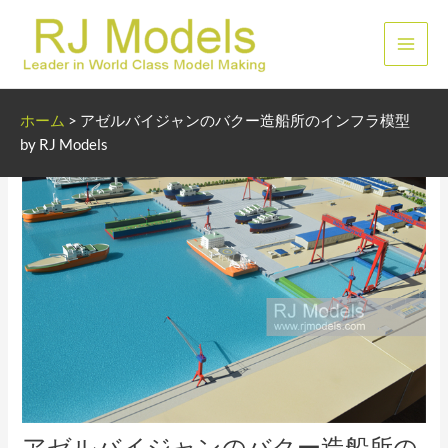
内
容
メ
を
ス
イ
キ
ホーム
>
アゼルバイジャンのバクー造船所のインフラ模型
ッ
ン
by RJ Models
プ
メ
ニ
ュ
ー
アゼルバイジャンのバクー造船所の