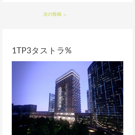
e
i
m
共
b
t
a
有
次の投稿
→
o
t
i
o
e
l
k
r
1TP3タストラ%