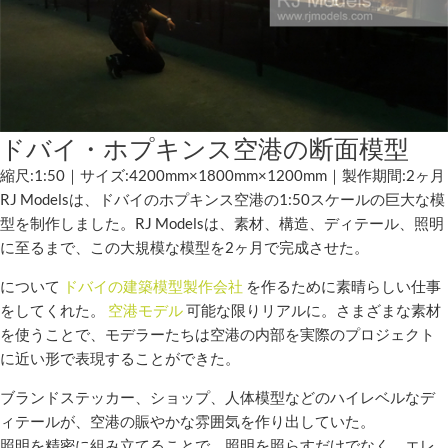
ドバイ・ホプキンス空港の断面模型
縮尺:1:50｜サイズ:4200mm×1800mm×1200mm｜製作期間:2ヶ月
RJ Modelsは、ドバイのホプキンス空港の1:50スケールの巨大な模
型を制作しました。RJ Modelsは、素材、構造、ディテール、照明
に至るまで、この大規模な模型を2ヶ月で完成させた。
について
ドバイの建築模型製作会社
を作るために素晴らしい仕事
をしてくれた。
空港モデル
可能な限りリアルに。さまざまな素材
を使うことで、モデラーたちは空港の内部を実際のプロジェクト
に近い形で表現することができた。
ブランドステッカー、ショップ、人体模型などのハイレベルなデ
ィテールが、空港の賑やかな雰囲気を作り出していた。
照明を精密に組み立てることで、照明を照らすだけでなく、エレ