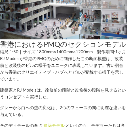
香港におけるPMQのセクションモデル
縮尺:1:50｜サイズ:1800mm×1400mm×1200mm｜製作期間:1ヶ月
RJ Modelsが香港のPMQのために制作したこの断面模型は、改装
前と改装後のビルの様子をユニークに表現しています。古い宿舎
から香港のクリエイティブ・ハブへとビルが変貌する様子を示し
ています。
建築家とRJ Modelsは、改修前の段階と改修後の段階を見せるとい
うコンセプトを実行した。
グレーから白への壁の変化は、2つのフェーズの間に明確な違いを
与えている。
そのディテールの多さ
建築モデル
というのも、モデラーたちは各