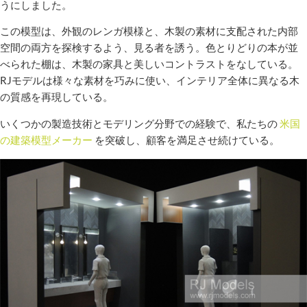
うにしました。
この模型は、外観のレンガ模様と、木製の素材に支配された内部
空間の両方を探検するよう、見る者を誘う。色とりどりの本が並
べられた棚は、木製の家具と美しいコントラストをなしている。
RJモデルは様々な素材を巧みに使い、インテリア全体に異なる木
の質感を再現している。
いくつかの製造技術とモデリング分野での経験で、私たちの
米国
の建築模型メーカー
を突破し、顧客を満足させ続けている。