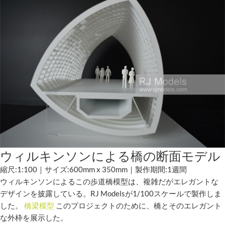
ウィルキンソンによる橋の断面モデル
縮尺:1:100｜サイズ:600mm x 350mm｜製作期間:1週間
ウィルキンソンによるこの歩道橋模型は、複雑だがエレガントな
デザインを披露している。RJ Modelsが1/100スケールで製作しま
した。
橋梁模型
このプロジェクトのために、橋とそのエレガント
な外枠を展示した。