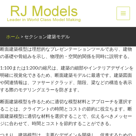
内
容
メ
を
ス
イ
セクション建築モデル
キ
ホーム
>
セクション建築モデル
ッ
ン
プ
断面建築模型は理想的なプレゼンテーションツールであり、建物
メ
の基礎や骨組みを示し、物理的・空間的関係を同時に説明する。
ニ
1:100または1:200の縮尺は、建築の細部やインテリアデザインを
明確に視覚化できるため、断面建築モデルに最適です。建築図面
ュ
や関連情報は、ファサードクラッド、階段、梁などの構造を表示
する際のモデリングエラーを防ぎます。
ー
断面建築模型を作るために適切な模型材料とアプローチを選択す
ることは、クライアントの時間とコストの節約に役立ちます。断
面建築模型に適切な材料を選択することで、伝えるべきメッセー
ジに合わせて、時間とコストを節約することができる。
つまり、建築模型は、主要なデザインを開発し、促進するための