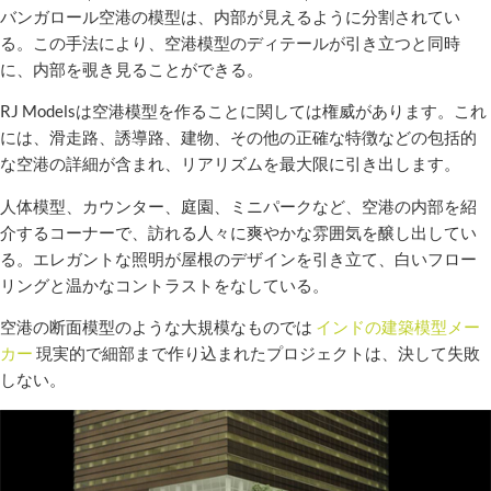
バンガロール空港の模型は、内部が見えるように分割されてい
る。この手法により、空港模型のディテールが引き立つと同時
に、内部を覗き見ることができる。
RJ Modelsは空港模型を作ることに関しては権威があります。これ
には、滑走路、誘導路、建物、その他の正確な特徴などの包括的
な空港の詳細が含まれ、リアリズムを最大限に引き出します。
人体模型、カウンター、庭園、ミニパークなど、空港の内部を紹
介するコーナーで、訪れる人々に爽やかな雰囲気を醸し出してい
る。エレガントな照明が屋根のデザインを引き立て、白いフロー
リングと温かなコントラストをなしている。
空港の断面模型のような大規模なものでは
インドの建築模型メー
カー
現実的で細部まで作り込まれたプロジェクトは、決して失敗
しない。