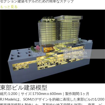
セクション建築モデルのための簡単なステップ
もっと見る
東部ビル建築模型
縮尺:1:200｜サイズ:1750mm x 600mm｜製作期間:1ヶ月
RJ Modelsは、SOMのデザインを的確に表現した東部ビルの1/200
断面建築模型を製作した。革新的な地下空間を強調し、商業、ビ