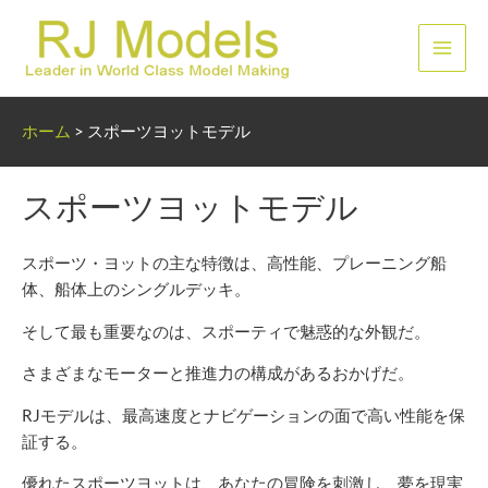
内
容
メ
を
ス
イ
キ
ホーム
>
スポーツヨットモデル
ッ
ン
プ
メ
スポーツヨットモデル
ニ
スポーツ・ヨットの主な特徴は、高性能、プレーニング船
ュ
体、船体上のシングルデッキ。
ー
そして最も重要なのは、スポーティで魅惑的な外観だ。
さまざまなモーターと推進力の構成があるおかげだ。
RJモデルは、最高速度とナビゲーションの面で高い性能を保
証する。
優れたスポーツヨットは、あなたの冒険を刺激し、夢を現実