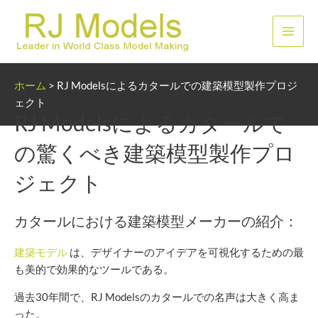
内
容
メ
を
ス
イ
キ
ホーム
>
RJ Modelsによるカタールでの建築模型製作プロジ
ッ
ン
ェクト
プ
RJ Modelsによるカタールで
メ
の驚くべき建築模型製作プロ
ニ
ジェクト
ュ
ー
カタールにおける建築模型メーカーの紹介：
建築モデル
は、デザイナーのアイデアを可視化するための最
も美的で効果的なツールである。
過去30年間で、RJ Modelsのカタールでの名声は大きく高ま
った。