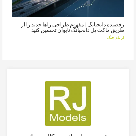
رقصنده دانجیانگ | مفهوم طراحی زاها حدید را از
طریق ماکت پل دانجیانگ تایوان تحسین کنید
از
تام چنگ