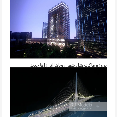
پروژه ماکت هتل شهر رویاها اثر زاها حدید
از
تام چنگ