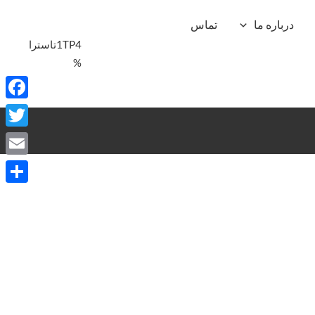
درباره ما
تماس
1TP4تاسترا
%
ebook
witter
Email
Share