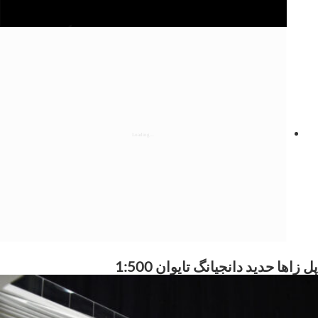
پل زاها حدید دانجیانگ تایوان 1:500