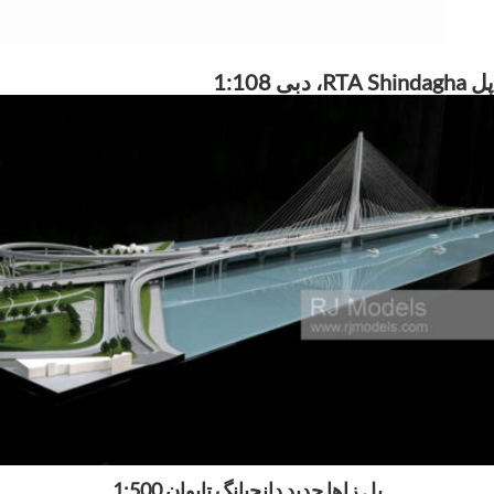
پل RTA Shindagha، دبی 1:108
پل زاها حدید دانجیانگ تایوان 1:500