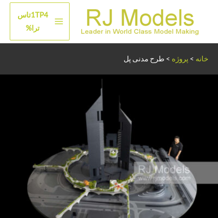
رش
1TP4تاس
ه
منوی
ترا%
حتوا
اصلی
خانه
>
پروژه
>
طرح مدنی پل