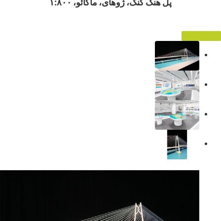
پل هنگ کنگ، ژوهای، ماکائو، ۱:۸۰۰