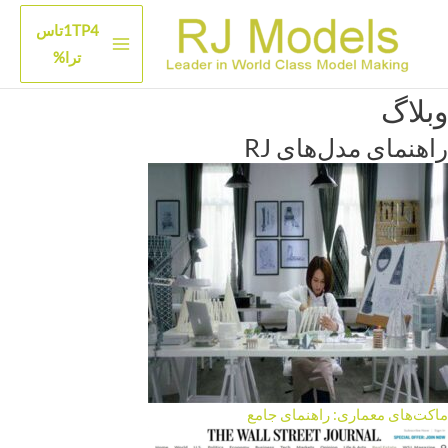
رش
1TP4تاس
ه
منوی
ترا%
حتوا
اصلی
وبلاگ
راهنمای مدل‌های RJ
ماکت‌های معماری: راهنمای جامع