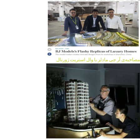
مصاحبه‌ی آر جی مادلز با وال استریت ژورنال