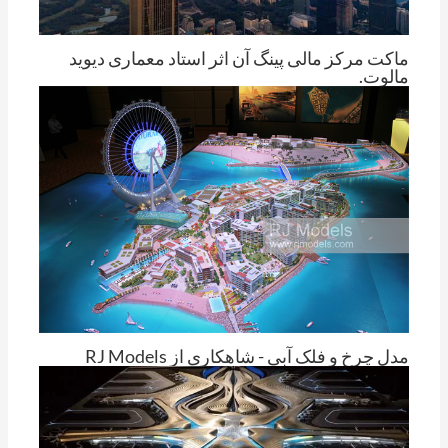
ماکت مرکز مالی پینگ آن اثر استاد معماری دیوید
مالوت.
از
تام چنگ
مدل چرخ و فلک آبی - شاهکاری از RJ Models
از
تام چنگ