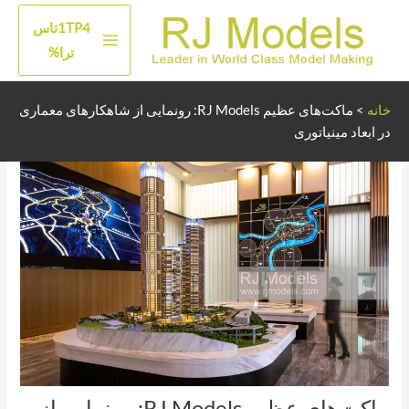
رش
1TP4تاس
ه
منوی
ترا%
حتوا
اصلی
خانه
>
ماکت‌های عظیم RJ Models: رونمایی از شاهکارهای معماری
در ابعاد مینیاتوری
ماکت‌های عظیم RJ Models: رونمایی از