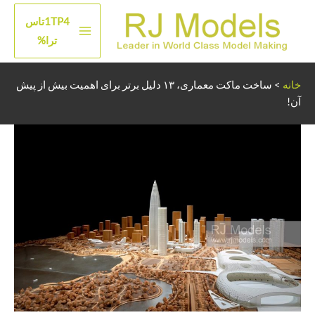
رش
1TP4تاس
ه
منوی
ترا%
حتوا
اصلی
خانه
>
ساخت ماکت معماری، ۱۳ دلیل برتر برای اهمیت بیش از پیش
آن!