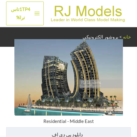
رش
1TP4تاس
ه
منوی
ترا%
حتوا
اصلی
خانه
>
بروشور الکترونیکی
Residential - Middle East
دانلود پی دی اف