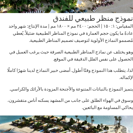
نموذج منظر طبيعي للفندق
المقياس: ١: ١٥٠ | الحجم: ٢٤٠٠ مم × ١٨٠٠ مم | مدة الإنتاج: شهر واحد
عادةً ما يكون حجم العمارة في نموذج المناظر الطبيعية ضئيلاً. يُعطي
مُصممو النماذج الأولوية لتوصيف تصميم المناظر الطبيعية.
وهو يختلف عن نماذج المناظر الطبيعية الصرفة حيث يرغب العميل في
الحصول على نفس الفلل الدقيقة في الموقع.
لذا، يتطلب هذا النموذج وقتًا أطول. أمضى خبير النماذج لدينا شهرًا كاملًا
لإكماله.
يتميز النموذج بالنباتات المتنوعة والأجنحة المزودة بالأرائك والكراسي.
وسوق في الهواء الطلق على جانب من المشهد يسكنه أناس متقشرون،
يحاكي المساومة مع البائعين.