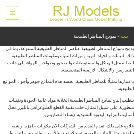
خطي
لى
القائم
لمحتوى
الرئيس
نموذج المناظر الطبيعية
بيت
>
نموذج المناظر الطبيعية
يدمج نموذج المناظر الطبيعية عناصر المناظر الطبيعية المتنوعة، بما في
ذلك النباتات والحياة البرية وميزات المياه ومكونات المناظر الطبيعية
الصلبة مثل الهياكل والمستوطنات والصخور وطواحين الهواء، إلى جانب
التضاريس والأشكال الأرضية المتخصصة.
باعتبارها تمثيلًا للمناظر الطبيعية، تجسد هذه النماذج جوهر وأجواء المواقع
الطبيعية.
يتطلب إنتاج نماذج المناظر الطبيعية الخلابة مواد عالية الجودة وتقنيات
متطورة. على سبيل المثال، حلت تقنية القطع الطبوغرافي بالليزر محلّ
أساليب الترقيع اليدوية التقليدية لإنشاء التضاريس.
علاوة على ذلك، تقدم العديد من الشركات الآن مكونات جاهزة أو شبه
جاهزة - مثل النباتات المصغرة، والأجنحة، والأسوار، والسدود - لتبسيط