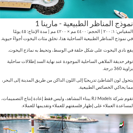
نموذج المناظر الطبيعية - مارينا 1
المقياس: ١: ٢٠٠ | الحجم: ٤٤٠٠ مم × ٤٢٠٠ مم | مدة الإنتاج: ٤٥ يومًا
في نموذج المناظر الطبيعية الساحلية هذا، تخلق مئات اليخوت أجواءً حيوية.
يقع نادي اليخوت على شكل حلقة في الوسط، وتحيط به نماذج اليخوت.
توفر حديقة الملاهي الساحلية الموجودة عند نهاية السد إطلالات ساحلية
بزاوية 360 درجة.
يتحول لون الشاطئ تدريجيًا إلى اللون الداكن من طريق المدينة إلى البحر،
مما يحاكي الخصائص الطبيعية.
تقوم شركة RJ Models ببناء المشاهد، وليس فقط إعادة إنتاج التصميمات،
لمساعدة العملاء على إظهار فلسفتهم للعملاء وتقديمها للعملاء.