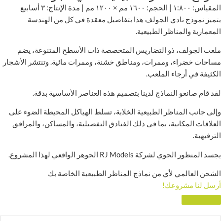
المقياس: ١:٨٠٠ | الحجم: ١٦٠٠ مم × ١٢٠٠ مم | مدة الإنتاج: ٣ أسابيع
يتميز نموذج نادي الجولف هذا بتفاصيل معقدة في كل من الهندسة
المعمارية والمناظر الطبيعية.
ملعب الجولف، ذو التضاريس المتخصصة ذات الأسطح المتنوعة، يضم
مساحات خضراء، وممرات، ومناطق خشنة، وممرات مائية. وتنتشر الأشجار
الكثيفة في أرجاء الملعب.
لقد قام صانعو النماذج لدينا بتصميم هذه العناصر الأساسية بدقة.
وإلى جانب المناظر الطبيعية الخلابة، تسلط الهياكل المحيطة الضوء على
العلاقات المكانية، بما في ذلك الفنادق التفصيلية، والمساكن، والمرافق
الترفيهية.
يجسد المنظور الجوي لشركة RJ Models الجوهر الواقعي لهذا المشروع.
الشحن العالمي لأي من نماذج المناظر الطبيعية الخاصة بك
أرسل لنا مشروعك!