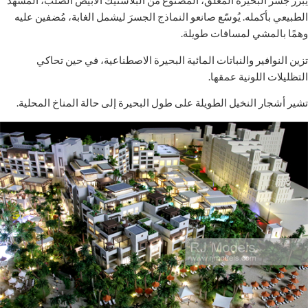
يُبرز جسر البحيرة المُعلّق، المصنوع من البلاستيك الأبيض الصلب، المشهدَ
الطبيعي بأكمله. يُوسّع صانعو النماذج الجسرَ ليشمل الغابة، مُضفين عليه
وهمًا بالمشي لمسافات طويلة.
تزين النوافير والنباتات المائية البحيرة الاصطناعية، في حين تحاكي
التظليلات اللونية عمقها.
تشير أشجار النخيل الطويلة على طول البحيرة إلى حالة المناخ المحلية.