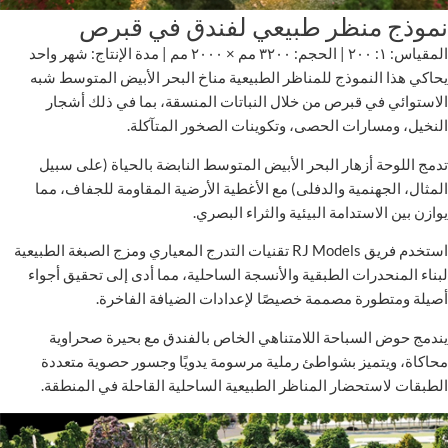
نموذج منظر طبيعي لفندق في قبرص
المقياس: ١: ٢٠٠ | الحجم: ٣٢٠٠ مم × ٢٠٠٠ مم | مدة الإنتاج: شهر واحد
يحاكي هذا النموذج للمناظر الطبيعية مناخ البحر الأبيض المتوسط شبه
الاستوائي في قبرص من خلال النباتات المنسقة، بما في ذلك أشجار
النخيل، ومسارات الحصى، وتكوينات الصخور المتآكلة.
تدمج اللوحة أزهار البحر الأبيض المتوسط النابضة بالحياة (على سبيل
المثال، الجهنمية والدفلى) مع الأغطية الأرضية المقاومة للجفاف، مما
يوازن بين الاستدامة البيئية والثراء البصري.
استخدم فريق RJ Models تقنيات التدرج المعياري ومزج الصبغة الطبيعية
لبناء المنحدرات الطبقية والأنسجة الساحلية، مما أدى إلى تحقيق أجواء
أصيلة ومتطورة مصممة خصيصًا لإعدادات الضيافة الفاخرة.
يندمج حوض السباحة اللامتناهي الخاص بالفندق مع بحيرة صحراوية
محاكاة، ويتميز بشواطئ رملية مرسومة يدويًا وجسور حصوية متعددة
الطبقات لاستحضار المناظر الطبيعية الساحلية القاحلة في المنطقة.