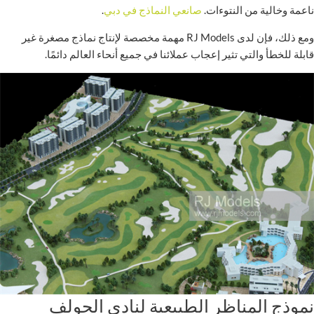
ناعمة وخالية من النتوءات.
صانعي النماذج في دبي
.
ومع ذلك، فإن لدى RJ Models مهمة مخصصة لإنتاج نماذج مصغرة غير
قابلة للخطأ والتي تثير إعجاب عملائنا في جميع أنحاء العالم دائمًا.
نموذج المناظر الطبيعية لنادي الجولف