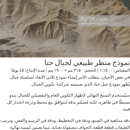
نموذج منظر طبيعي لجبال حتا
المقياس: ١:١٥٠٠ | الحجم: ٣١٥٠ مم × ١٩٠٠ مم | مدة الإنتاج: ٤٥ يومًا
في بعض الأحيان، يتطلب الأمر إنشاء نموذج ثلاثي الأبعاد لسلسلة جبال.
يُظهر نموذج جبل حتا، الذي صممته شركتنا، تكوين الجبال.
سيُستخدم المنتج النهائي لإظهار التكوين العام والتفصيلي للجبال. يبدو
بسيطًا في ظاهره، لكنه مُصمّم بدقة ليتوافق مع محيط ودرجة انحدار كل
قمة.
دقة متناهية في الصنع، ودقة في التخطيط، ودقة في الرسم والقص، وترتيب
الطبقات قطعة قطعة. الحواف مصقولة بعناية، مما يضمن لمسة نهائية