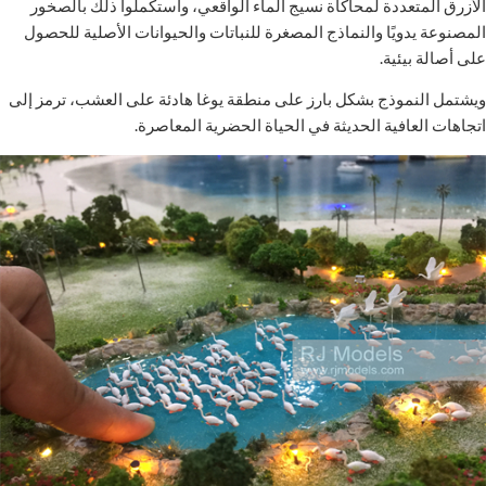
الأزرق المتعددة لمحاكاة نسيج الماء الواقعي، واستكملوا ذلك بالصخور
المصنوعة يدويًا والنماذج المصغرة للنباتات والحيوانات الأصلية للحصول
على أصالة بيئية.
ويشتمل النموذج بشكل بارز على منطقة يوغا هادئة على العشب، ترمز إلى
اتجاهات العافية الحديثة في الحياة الحضرية المعاصرة.