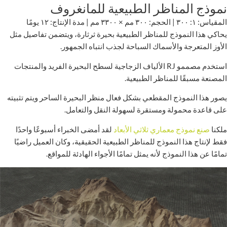
نموذج المناظر الطبيعية للمانغروف
المقياس: ١: ٣٠٠ | الحجم: ٣٠٠ مم × ٣٣٠٠ مم | مدة الإنتاج: ١٢ يومًا
يحاكي هذا النموذج للمناظر الطبيعية بحيرة ثرثارة، ويتضمن تفاصيل مثل
الأوز المتعرجة والأسماك السباحة لجذب انتباه الجمهور.
استخدم مصممو RJ الألياف الزجاجية لسطح البحيرة الفريد والمنتجات
المصنعة مسبقًا للمناظر الطبيعية.
يصور هذا النموذج المقطعي بشكل فعال منظر البحيرة الساحر ويتم تثبيته
على قاعدة محمولة ومستقرة لسهولة النقل والتعامل.
ملكنا
صنع نموذج معماري ثلاثي الأبعاد
لقد أمضى الخبراء أسبوعًا واحدًا
فقط لإنتاج هذا النموذج للمناظر الطبيعية الحقيقية، وكان العميل راضيًا
تمامًا عن هذا النموذج لأنه يمثل تمامًا الأجواء الهادئة للمواقع.