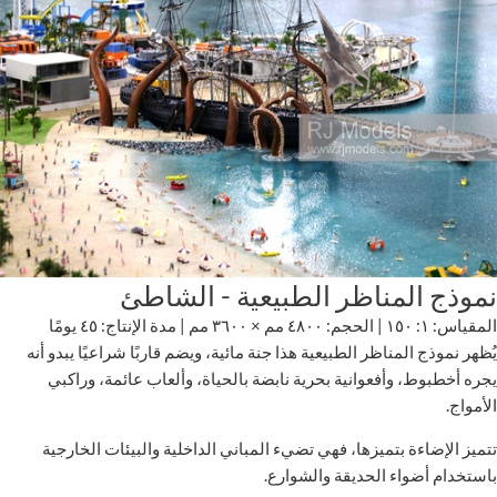
نموذج المناظر الطبيعية - الشاطئ
المقياس: ١: ١٥٠ | الحجم: ٤٨٠٠ مم × ٣٦٠٠ مم | مدة الإنتاج: ٤٥ يومًا
يُظهر نموذج المناظر الطبيعية هذا جنة مائية، ويضم قاربًا شراعيًا يبدو أنه
يجره أخطبوط، وأفعوانية بحرية نابضة بالحياة، وألعاب عائمة، وراكبي
الأمواج.
تتميز الإضاءة بتميزها، فهي تضيء المباني الداخلية والبيئات الخارجية
باستخدام أضواء الحديقة والشوارع.