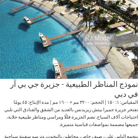
نموذج المناظر الطبيعية - جزيرة جي بي آر
في دبي
المقياس: ١: ١٥٠ | الحجم: ٣٢٠٠ مم × ١٦٠٠ مم | مدة الإنتاج: ٤٥ يومًا
تفتخر جزيرة جميرا بيتش ريزيدنس بالعديد من الشقق والفنادق التي تلبي
احتياجات آلاف السياح. تضم الجزيرة فللًا ومراسي ومناظر طبيعية خلابة،
جميعها مصممة بمواصفات قياسية متميزة.
يتجمع الناس على رصيف خاص، محاطين باليخوت. وترسو سفينة سياحية