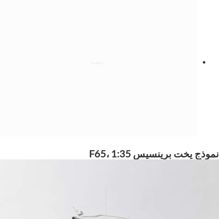
نموذج يخت برينسيس F65، 1:35