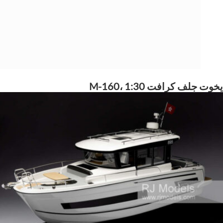
يخوت جلف كرافت M-160، 1:30