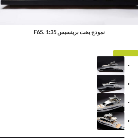
نموذج يخت برينسيس F65، 1:35