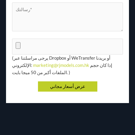
(يرجى مراسلتنا عبر Dropbox أو WeTransfer أو بريدنا
إذا كان حجم
marketing@rjmodels.com.hk
الإلكتروني:
الملفات أكبر من 50 ميجا بايت. )